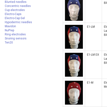
Blunted needles
Bl
Concentric needles
Cup electrodes
Electro-Caps
Electro-Cap Gel
Hypodermic needles
Mavidon
E1-LM
El
NuPrep
La
Ring electrodes
Bl
Snoring sensors
Ten20
E1-LM EX
El
La
Bl
E1-M
El
Me