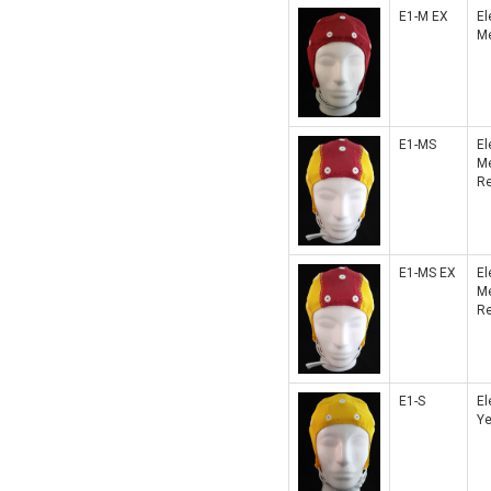
E1-M EX
El
Me
E1-MS
El
Me
Re
E1-MS EX
El
Me
Re
E1-S
El
Ye