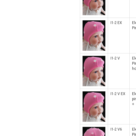
I1-2 EX
El
Pi
I1-2 V
El
Pi
ho
I1-2 V EX
El
pi
+
I1-2 V6
El
Pi