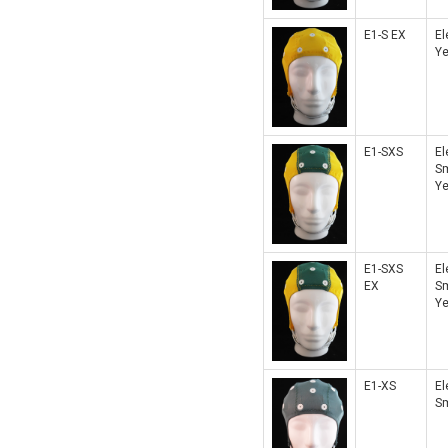
E1-S EX
El
Ye
E1-SXS
El
Sm
Ye
E1-SXS
El
EX
Sm
Ye
E1-XS
El
Sm