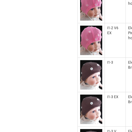
ho
I1-2 V6
El
EX
Pi
ho
I1-3
El
B
I1-3 EX
El
Br
I1-3 V
El