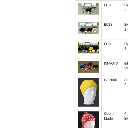
EC1S
El
1
EC2S
El
2
EC3S
El
3
INFA-SYS
In
S
CS-2000
Su
C
Custom-
C
Made
El