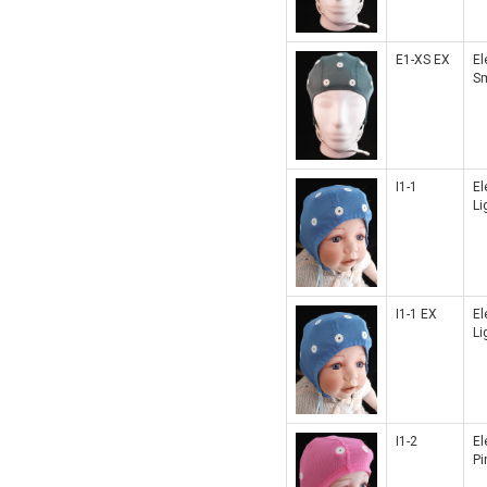
E1-XS EX
El
Sm
I1-1
El
Li
I1-1 EX
El
Li
I1-2
El
Pi