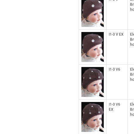
Br
ho
I1-3 V EX
El
Br
ho
I1-3 V6
El
Br
ho
I1-3 V6
El
EX
Br
ho