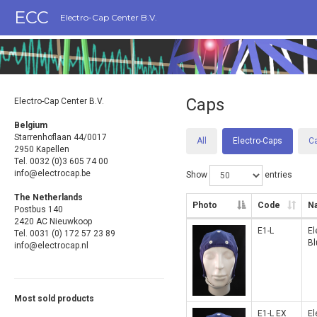
ECC
Electro-Cap Center B.V.
Caps
Electro-Cap Center B.V.
Belgium
Starrenhoflaan 44/0017
All
Electro-Caps
C
2950 Kapellen
Tel. 0032 (0)3 605 74 00
info@electrocap.be
Show
entries
The Netherlands
Photo
Code
N
Postbus 140
2420 AC Nieuwkoop
E1-L
El
Tel. 0031 (0) 172 57 23 89
Bl
info@electrocap.nl
Most sold products
E1-L EX
El